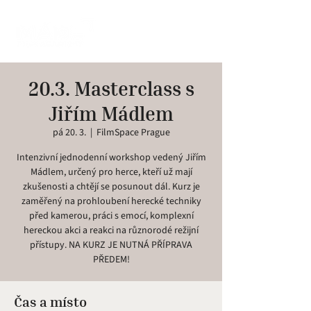
20.3. Masterclass s
Jiřím Mádlem
pá 20. 3.
  |  
FilmSpace Prague
Intenzivní jednodenní workshop vedený Jiřím
Mádlem, určený pro herce, kteří už mají
zkušenosti a chtějí se posunout dál. Kurz je
zaměřený na prohloubení herecké techniky
před kamerou, práci s emocí, komplexní
hereckou akci a reakci na různorodé režijní
přístupy. NA KURZ JE NUTNÁ PŘÍPRAVA
PŘEDEM!
Čas a místo