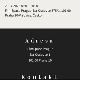
20. 3. 2026 8:30 – 18:00
FilmSpace Prague, Na Královce 375/1, 101 00
Praha 10-Vršovice, Česko
Adresa
FilmSpace Prague
Na Královce 1
101 00 Praha 10
Kontakt
Email:
info@madlfilm.academy
Zásady zpracování osobních údajů.
Sledujte nás