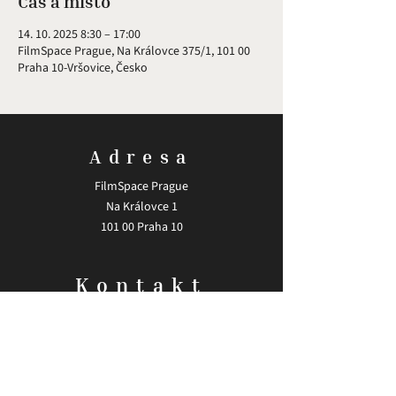
Čas a místo
14. 10. 2025 8:30 – 17:00
FilmSpace Prague, Na Královce 375/1, 101 00
Praha 10-Vršovice, Česko
Adresa
FilmSpace Prague
Na Královce 1
101 00 Praha 10
Kontakt
Email:
info@madlfilm.academy
Zásady zpracování osobních údajů.