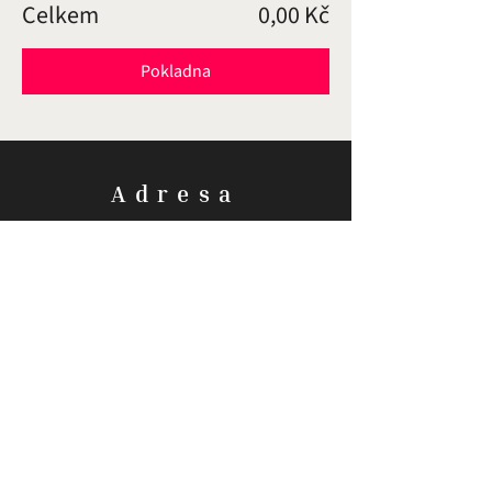
Celkem
0,00 Kč
Pokladna
Adresa
FilmSpace Prague
Na Královce 1
101 00 Praha 10
Kontakt
Email:
info@madlfilm.academy
Zásady zpracování osobních údajů.