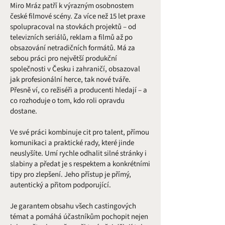
Miro Mráz patří k výrazným osobnostem
české filmové scény. Za více než 15 let praxe
spolupracoval na stovkách projektů – od
televizních seriálů, reklam a filmů až po
obsazování netradičních formátů. Má za
sebou práci pro největší produkční
společnosti v Česku i zahraničí, obsazoval
jak profesionální herce, tak nové tváře.
Přesně ví, co režiséři a producenti hledají – a
co rozhoduje o tom, kdo roli opravdu
dostane.
Ve své práci kombinuje cit pro talent, přímou
komunikaci a praktické rady, které jinde
neuslyšíte. Umí rychle odhalit silné stránky i
slabiny a předat je s respektem a konkrétními
tipy pro zlepšení. Jeho přístup je přímý,
autentický a přitom podporující.
Je garantem obsahu všech castingových
témat a pomáhá účastníkům pochopit nejen