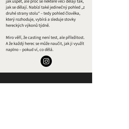
jak uspět, ale proč se některé věci dělají tak,
jak se dělají. Nabízí také jedinečný pohled „z
druhé strany stolu“ – tedy pohled člověka,
který rozhoduje, vybírá a sleduje stovky
hereckých výkonů týdně.
Miro věří, že casting není test, ale příležitost.
A že každý herec se může naučit, jak ji využít
naplno – pokud ví, co dělá.
Adresa
FilmSpace Prague
Na Královce 1
101 00 Praha 10
Kontakt